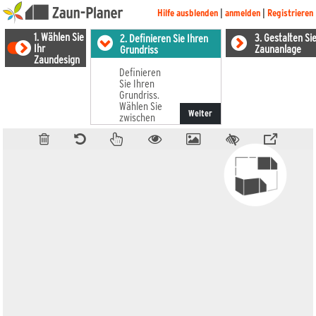
Hilfe ausblenden
|
anmelden
|
Registrieren
1. Wählen Sie
3. Gestalten Sie
2. Definieren Sie Ihren
Ihr
Zaunanlage
Grundriss
Zaundesign
Definieren
Sie Ihren
Grundriss.
Wählen Sie
Weiter
zwischen
Strecke,
Rechteck
und freier
Fläche.
Geben Sie
die
gewünschten
Maße ein.