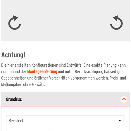
Achtung!
Erweitern
Die hier erstellten Konfigurationen sind Entwürfe. Eine exakte Planung kann
nur anhand der
Montageanleitung
und unter Berücksichtigung bauseitiger
Gegebenheiten und örtlicher Vorschriften vorgenommen werden. Preis- und
Maßangaben ohne Gewähr.
Grundriss
Mehr Details
Mehr Detail
2576 SYSTEM WPC CLASSIC
2143 SYSTEM WPC CLASSIC
Grau/Anthrazit 178 x 183 cm
Anthrazit/Anthrazit 178 x 183 cm