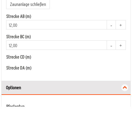
Zaunanlage schließen
Strecke AB (m)
Mehr Details
Mehr Det
2577 SYSTEM WPC CLASSIC Grau/Silber
2233 SYSTEM WPC CLASSIC
178 x 183 cm
Anthrazit/Silber 178 x 183 cm
Strecke BC (m)
Strecke CD (m)
Strecke DA (m)
Optionen
Pfostentyp
Bodenbefestigung