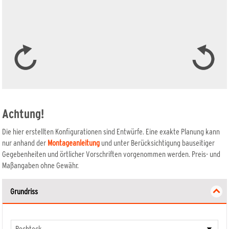
Achtung!
Erweitern
Die hier erstellten Konfigurationen sind Entwürfe. Eine exakte Planung kann
nur anhand der
Montageanleitung
und unter Berücksichtigung bauseitiger
Gegebenheiten und örtlicher Vorschriften vorgenommen werden. Preis- und
Maßangaben ohne Gewähr.
Mehr Details
Mehr Detail
1511 RAJA Hartholz 179 x 90 cm
1515 RAJA Hartholz Einzeltor
Grundriss