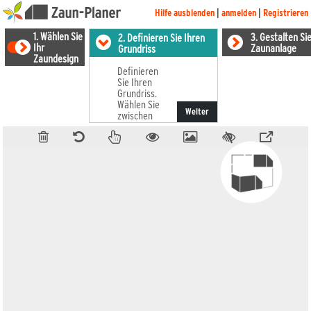
Hilfe ausblenden
|
anmelden
|
Registrieren
1. Wählen Sie
3. Gestalten Sie
2. Definieren Sie Ihren
Ihr
Zaunanlage
Grundriss
Zaundesign
Definieren
Sie Ihren
Grundriss.
Wählen Sie
Weiter
zwischen
Strecke,
Rechteck
und freier
Fläche.
Geben Sie
die
gewünschten
Maße ein.